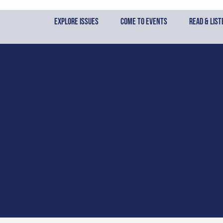
Skip
to
Explore Issues
Come to Events
Read & List
content